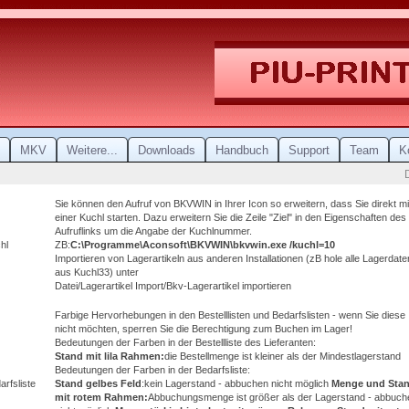
MKV
Weitere...
Downloads
Handbuch
Support
Team
K
Sie können den Aufruf von BKVWIN in Ihrer Icon so erweitern, dass Sie direkt mi
einer Kuchl starten. Dazu erweitern Sie die Zeile "Ziel" in den Eigenschaften des
Aufruflinks um die Angabe der Kuchlnummer.
hl
ZB:
C:\Programme\Aconsoft\BKVWIN\bkvwin.exe /kuchl=10
Importieren von Lagerartikeln aus anderen Installationen (zB hole alle Lagerdate
aus Kuchl33) unter
Datei/Lagerartikel Import/Bkv-Lagerartikel importieren
Farbige Hervorhebungen in den Bestelllisten und Bedarfslisten - wenn Sie diese
nicht möchten, sperren Sie die Berechtigung zum Buchen im Lager!
Bedeutungen der Farben in der Bestellliste des Lieferanten:
Stand mit lila Rahmen:
die Bestellmenge ist kleiner als der Mindestlagerstand
Bedeutungen der Farben in der Bedarfsliste:
arfsliste
Stand gelbes Feld
:kein Lagerstand - abbuchen nicht möglich
Menge und Sta
mit rotem Rahmen:
Abbuchungsmenge ist größer als der Lagerstand - abbuch