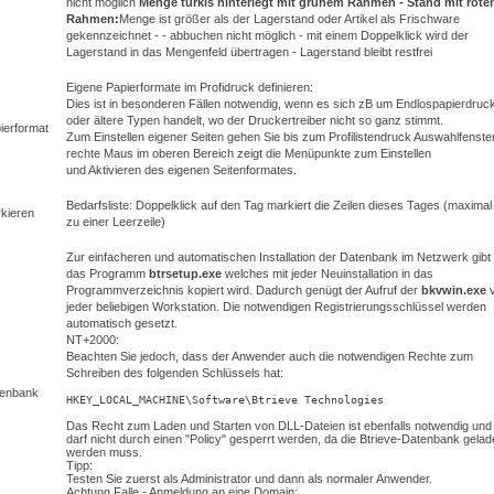
nicht möglich
Menge türkis hinterlegt mit grünem Rahmen - Stand mit rot
Rahmen:
Menge ist größer als der Lagerstand oder Artikel als Frischware
gekennzeichnet - - abbuchen nicht möglich - mit einem Doppelklick wird der
Lagerstand in das Mengenfeld übertragen - Lagerstand bleibt restfrei
Eigene Papierformate im Profidruck definieren:
Dies ist in besonderen Fällen notwendig, wenn es sich zB um Endlospapierdruc
oder ältere Typen handelt, wo der Druckertreiber nicht so ganz stimmt.
ierformat
Zum Einstellen eigener Seiten gehen Sie bis zum Profilistendruck Auswahlfenster
rechte Maus im oberen Bereich zeigt die Menüpunkte zum Einstellen
und Aktivieren des eigenen Seitenformates.
Bedarfsliste: Doppelklick auf den Tag markiert die Zeilen dieses Tages (maximal
kieren
zu einer Leerzeile)
Zur einfacheren und automatischen Installation der Datenbank im Netzwerk gibt
das Programm
btrsetup.exe
welches mit jeder Neuinstallation in das
Programmverzeichnis kopiert wird. Dadurch genügt der Aufruf der
bkvwin.exe
jeder beliebigen Workstation. Die notwendigen Registrierungsschlüssel werden
automatisch gesetzt.
NT+2000:
Beachten Sie jedoch, dass der Anwender auch die notwendigen Rechte zum
Schreiben des folgenden Schlüssels hat:
tenbank
HKEY_LOCAL_MACHINE\Software\Btrieve Technologies
Das Recht zum Laden und Starten von DLL-Dateien ist ebenfalls notwendig und
darf nicht durch einen "Policy" gesperrt werden, da die Btrieve-Datenbank gela
werden muss.
Tipp:
Testen Sie zuerst als Administrator und dann als normaler Anwender.
Achtung Falle - Anmeldung an eine Domain: