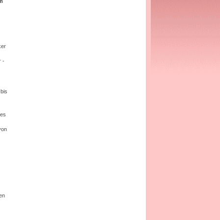
em
ker
 -
 bis
 es
von
den