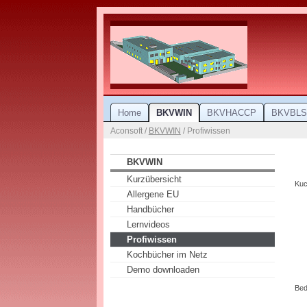
Home
BKVWIN
BKVHACCP
BKVBLS
Aconsoft /
BKVWIN
/ Profiwissen
BKVWIN
Kurzübersicht
Kuc
Allergene EU
Handbücher
Lernvideos
Profiwissen
Kochbücher im Netz
Demo downloaden
Bed