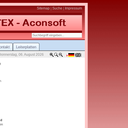
Sitemap
|
Suche
|
Impressum
ontakt
Leiterplatten
Donnerstag, 06. August 2026
t
n
nd
en