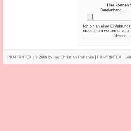
Hier können 
Dateianhang:
Ich bin an einer Einführung
ersuche um weitere unverbin
PIU-PRINTEX
| © 2009 by
Ing.Christian Pohanka
|
PIU-PRINTEX
|
Lei