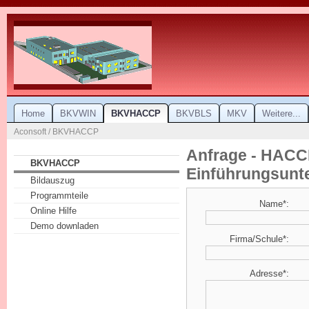
Home
BKVWIN
BKVHACCP
BKVBLS
MKV
Weitere...
Aconsoft / BKVHACCP
Anfrage - HAC
BKVHACCP
Einführungsunt
Bildauszug
Programmteile
Name*:
Online Hilfe
Demo downladen
Firma/Schule*:
Adresse*: