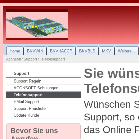
Home
BKVWIN
BKVHACCP
BKVBLS
MKV
Weitere...
Aconsoft /
Support
/ Telefonsupport
Sie wün
Support
Support Regeln
Telefons
ACONSOFT Schulungen
Telefonsupport
Wünschen Si
EMail Support
Support Preisliste
Support, so 
Update Kunde
das Online 
Bevor Sie uns