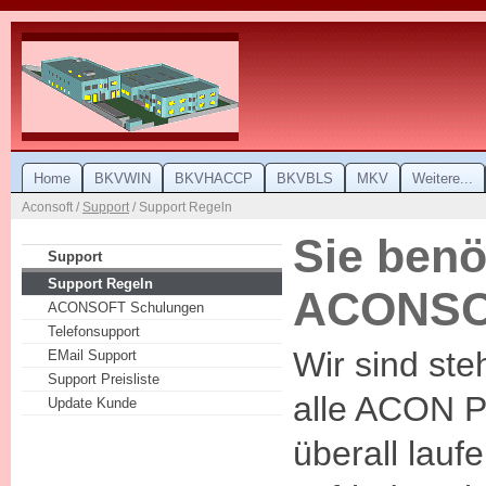
Home
BKVWIN
BKVHACCP
BKVBLS
MKV
Weitere...
Aconsoft /
Support
/ Support Regeln
Sie benö
Support
Support Regeln
ACONS
ACONSOFT Schulungen
Telefonsupport
Wir sind ste
EMail Support
Support Preisliste
alle ACON 
Update Kunde
überall lauf