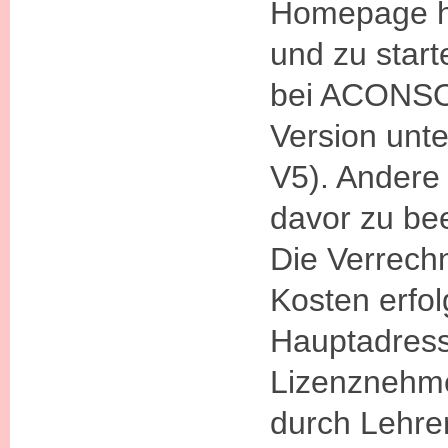
Homepage he
und zu start
bei ACONS
Version unte
V5). Andere
davor zu be
Die Verrechn
Kosten erfol
Hauptadres
Lizenznehme
durch Lehrer