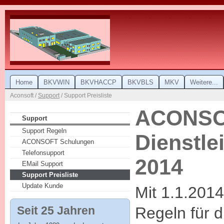
Home
BKVWIN
BKVHACCP
BKVBLS
MKV
Weitere...
Aconsoft /
Support
/ Support Preisliste
ACONS
Support
Support Regeln
Dienstle
ACONSOFT Schulungen
Telefonsupport
2014
EMail Support
Support Preisliste
Update Kunde
Mit 1.1.2014
Regeln für d
Seit 25 Jahren