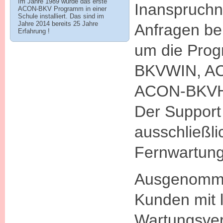
Im Jahre 1989 wurde das erste
Inanspruch
ACON-BKV Programm in einer
Schule installiert. Das sind im
Jahre 2014 bereits 25 Jahre
Anfragen b
Erfahrung !
um die Pro
BKVWIN, A
ACON-BKV
Der Support 
ausschließli
Fernwartung
Ausgenomme
Kunden mit l
Wartungsver