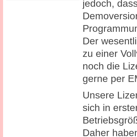
jedoch, dass
Demoversion
Programmumf
Der wesentl
zu einer Vol
noch die Liz
gerne per E
Unsere Lizen
sich in erste
Betriebsgrö
Daher haben