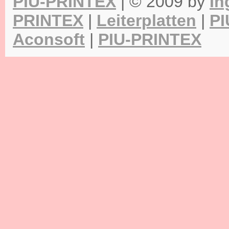
PIU-PRINTEX
| © 2009 by
In
PRINTEX
|
Leiterplatten
|
PI
Aconsoft
|
PIU-PRINTEX