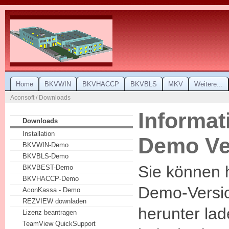
Home
BKVWIN
BKVHACCP
BKVBLS
MKV
Weitere...
Aconsoft / Downloads
Informat
Downloads
Installation
Demo Ve
BKVWIN-Demo
BKVBLS-Demo
Sie können h
BKVBEST-Demo
BKVHACCP-Demo
Demo-Versio
AconKassa - Demo
REZVIEW downladen
herunter la
Lizenz beantragen
TeamView QuickSupport