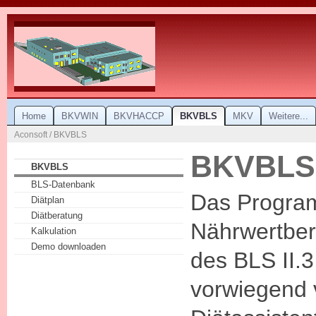
Home
BKVWIN
BKVHACCP
BKVBLS
MKV
Weitere...
Aconsoft / BKVBLS
BKVBLS
BKVBLS
BLS-Datenbank
Das Program
Diätplan
Diätberatung
Nährwertber
Kalkulation
Demo downloaden
des BLS II.3
vorwiegend 