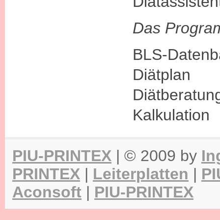
Diätassisten
Das Program
BLS-Datenb
Diätplan
Diätberatun
Kalkulation
PIU-PRINTEX
| © 2009 by
In
PRINTEX
|
Leiterplatten
|
PI
Aconsoft
|
PIU-PRINTEX