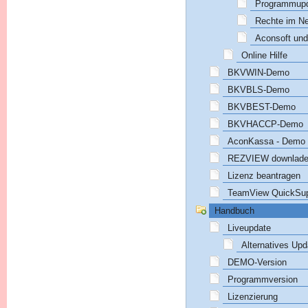
Programmupd
Rechte im N
Aconsoft un
Online Hilfe
BKVWIN-Demo
BKVBLS-Demo
BKVBEST-Demo
BKVHACCP-Demo
AconKassa - Demo
REZVIEW downlad
Lizenz beantragen
TeamView QuickSup
Handbuch
Liveupdate
Alternatives Upd
DEMO-Version
Programmversion
Lizenzierung