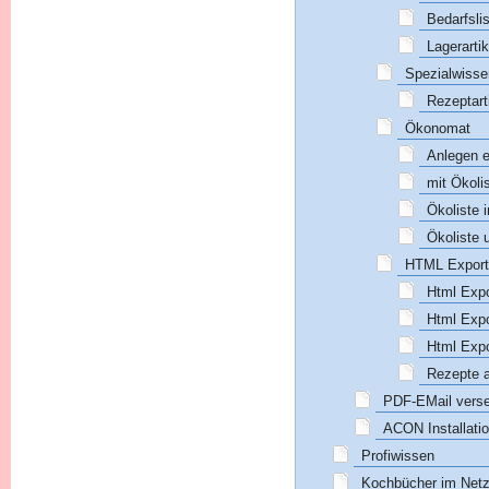
Bedarfsli
Lagerartik
Spezialwiss
Rezeptarti
Ökonomat
Anlegen e
mit Ökoli
Ökoliste 
Ökoliste
HTML Export 
Html Expo
Html Expo
Html Expo
Rezepte a
PDF-EMail vers
ACON Installati
Profiwissen
Kochbücher im Net