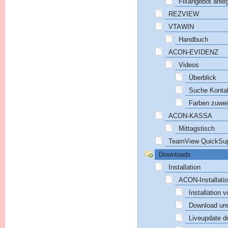
Fixangebot anle
REZVIEW
VTAWIN
Handbuch
ACON-EVIDENZ
Videos
Überblick
Suche Konta
Farben zuwe
ACON-KASSA
Mittagstisch
TeamView QuickSup
Downloads
Installation
ACON-Installati
Installation
Download und
Liveupdate d