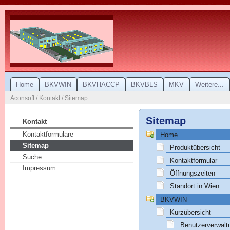
Home
BKVWIN
BKVHACCP
BKVBLS
MKV
Weitere...
Aconsoft /
Kontakt
/ Sitemap
Sitemap
Kontakt
Kontaktformulare
Home
Sitemap
Produktübersicht
Suche
Kontaktformular
Impressum
Öffnungszeiten
Standort in Wien
BKVWIN
Kurzübersicht
Benutzerverwalt