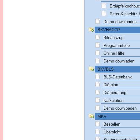
Erdäpfelkochbu
Peter Kirischitz
Demo downloaden
BKVHACCP
Bildauszug
Programmteile
Online Hilfe
Demo downladen
BKVBLS
BLS-Datenbank
Diätplan
Diätberatung
Kalkulation
Demo downloaden
MKV
Bestellen
Übersicht
Stationsbestellung