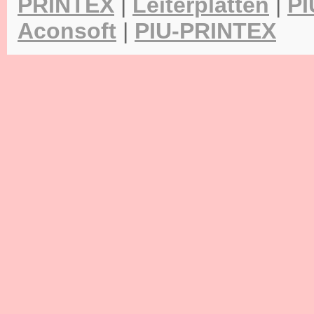
PRINTEX
|
Leiterplatten
|
PI
Aconsoft
|
PIU-PRINTEX