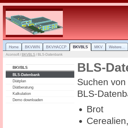
Home
BKVWIN
BKVHACCP
BKVBLS
MKV
Weitere...
Aconsoft /
BKVBLS
/ BLS-Datenbank
BLS-Dat
BKVBLS
BLS-Datenbank
Suchen von 
Diätplan
Diätberatung
BLS-Datenb
Kalkulation
Demo downloaden
Brot
Cerealien