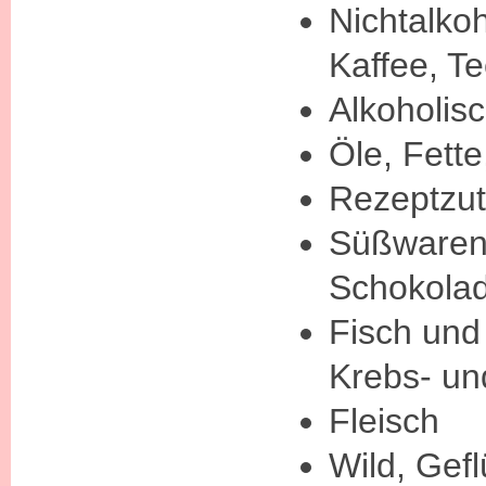
Nichtalko
Kaffee, T
Alkoholis
Öle, Fette
Rezeptzut
Süßwaren,
Schokolad
Fisch und
Krebs- un
Fleisch
Wild, Gefl