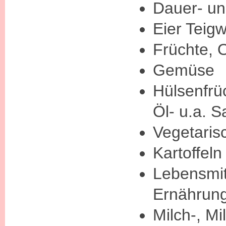
Dauer- u
Eier Teig
Früchte, 
Gemüse
Hülsenfrü
Öl- u.a. 
Vegetaris
Kartoffeln
Lebensmitt
Ernährun
Milch-, M