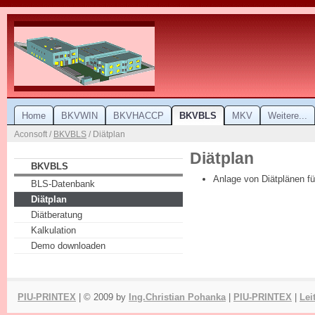
Home
BKVWIN
BKVHACCP
BKVBLS
MKV
Weitere...
Aconsoft /
BKVBLS
/ Diätplan
Diätplan
BKVBLS
Anlage von Diätplänen fü
BLS-Datenbank
Diätplan
Diätberatung
Kalkulation
Demo downloaden
PIU-PRINTEX
| © 2009 by
Ing.Christian Pohanka
|
PIU-PRINTEX
|
Lei