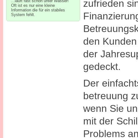
zufrieden si
...läuft fast schon unter Wasser!
Oft ist es nur eine kleine
Information die für ein stabiles
Finanzierun
System fehlt.
Betreuungsk
den Kunden 
der Jahresu
gedeckt.
Der einfach
betreuung z
wenn Sie un
mit der Schi
Problems a