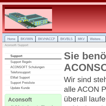
Home
BKVWIN
BKVHACCP
BKVBLS
MKV
Weitere...
Aconsoft / Support
Sie benö
Support
Support Regeln
ACONS
ACONSOFT Schulungen
Telefonsupport
Wir sind ste
EMail Support
Support Preisliste
alle ACON 
Update Kunde
überall lauf
Aconsoft